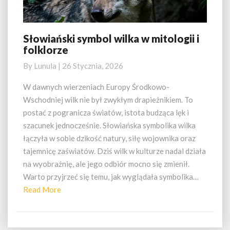
Słowiański symbol wilka w mitologii i
Słowiański
folklorze
symbol
wilka
By
Lunula
|
26 Stycznia, 2026
w
mitologii
W dawnych wierzeniach Europy Środkowo-
i
Wschodniej wilk nie był zwykłym drapieżnikiem. To
folklorze
postać z pogranicza światów, istota budząca lęk i
szacunek jednocześnie. Słowiańska symbolika wilka
łączyła w sobie dzikość natury, siłę wojownika oraz
tajemnicę zaświatów. Dziś wilk w kulturze nadal działa
na wyobraźnię, ale jego odbiór mocno się zmienił.
Warto przyjrzeć się temu, jak wyglądała symbolika…
Read
Read More
More