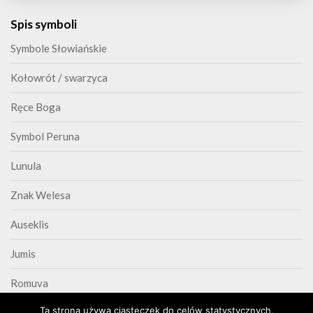
Spis symboli
Symbole Słowiańskie
Kołowrót / swarzyca
Ręce Boga
Symbol Peruna
Lunula
Znak Welesa
Auseklis
Jumis
Romuva
Ta strona używa ciasteczek do celów statystycznych,
Triskelion