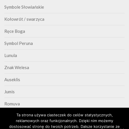
Symbole Słowiańskie
Kołowrót / swarzyca
Ręce Boga
Symbol Peruna
Lunula
Znak Welesa
Auseklis
Jumis
Romuva
Ta strona używa ciasteczek do celów statystycznych,
Triskelion
reklamowych oraz funkcjonalnych. Dzięki nim możemy
dostosować stronę do twoich potrzeb. Dalsze korzystanie ze