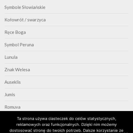
Symbole Słowiańskie
Kołowrót / swarzyca
Ręce Boga
Symbol Peruna
Lunula
Znak Welesa
Auseklis
Jumis
Romuva
Ta strona używa ciasteczek do celów statystycznych,
Triskelion
reklamowych oraz funkcjonalnych. Dzięki nim możemy
dostosować stronę do twoich potrzeb. Dalsze korzystanie ze