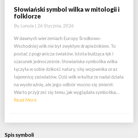
Słowiański symbol wilka w mitologii i
Słowiański
folklorze
symbol
wilka
By
Lunula
|
26 Stycznia, 2026
w
mitologii
W dawnych wierzeniach Europy Środkowo-
i
Wschodniej wilk nie był zwykłym drapieżnikiem. To
folklorze
postać z pogranicza światów, istota budząca lęk i
szacunek jednocześnie. Słowiańska symbolika wilka
łączyła w sobie dzikość natury, siłę wojownika oraz
tajemnicę zaświatów. Dziś wilk w kulturze nadal działa
na wyobraźnię, ale jego odbiór mocno się zmienił.
Warto przyjrzeć się temu, jak wyglądała symbolika…
Read
Read More
More
Spis symboli