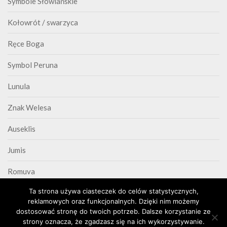
Symbole Słowiańskie
Kołowrót / swarzyca
Ręce Boga
Symbol Peruna
Lunula
Znak Welesa
Auseklis
Jumis
Romuva
Ta strona używa ciasteczek do celów statystycznych,
Triskelion
reklamowych oraz funkcjonalnych. Dzięki nim możemy
dostosować stronę do twoich potrzeb. Dalsze korzystanie ze
strony oznacza, że zgadzasz się na ich wykorzystywanie.