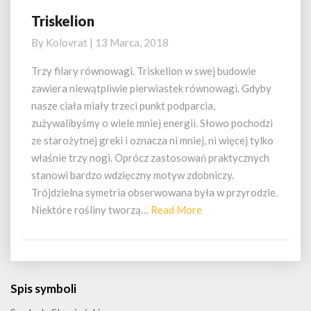
Triskelion
Triskelion
By
Kolovrat
|
13 Marca, 2018
Trzy filary równowagi. Triskelion w swej budowie
zawiera niewątpliwie pierwiastek równowagi. Gdyby
nasze ciała miały trzeci punkt podparcia,
zużywalibyśmy o wiele mniej energii. Słowo pochodzi
ze starożytnej greki i oznacza ni mniej, ni więcej tylko
właśnie trzy nogi. Oprócz zastosowań praktycznych
stanowi bardzo wdzięczny motyw zdobniczy.
Trójdzielna symetria obserwowana była w przyrodzie.
Read
Niektóre rośliny tworzą…
Read More
More
Spis symboli