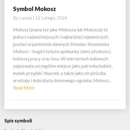
Symbol Mokosz
Symbol
Mokosz
By
Lunula
|
12 Lutego, 2026
Mokosz (znana też jako Mokusza lub Mokosza) to
jedna z najważniejszych i najbardziej tajemniczych
postaci w panteonie dawnych Słowian. Słowiańska
Mokosz – bogini ta była opiekunką ziemi, płodności,
kobiecej pracy oraz losu. W wierzeniach ludowych
zajmowała szczególne miejsce jako patronka kobiet,
matek, prządek i tkaczek, a także jako strażniczka
urodzaju i dobrobytu domowego ogniska. Mokosz…
Read
Read More
More
Spis symboli