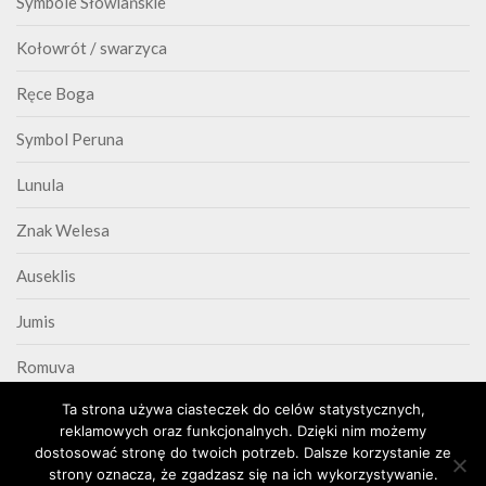
Symbole Słowiańskie
Kołowrót / swarzyca
Ręce Boga
Symbol Peruna
Lunula
Znak Welesa
Auseklis
Jumis
Romuva
Ta strona używa ciasteczek do celów statystycznych,
Triskelion
reklamowych oraz funkcjonalnych. Dzięki nim możemy
dostosować stronę do twoich potrzeb. Dalsze korzystanie ze
strony oznacza, że zgadzasz się na ich wykorzystywanie.