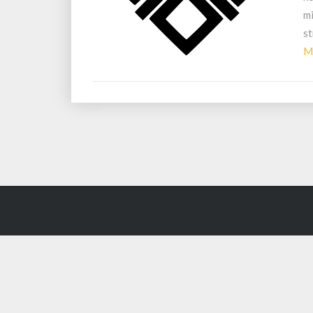
mi
s
M