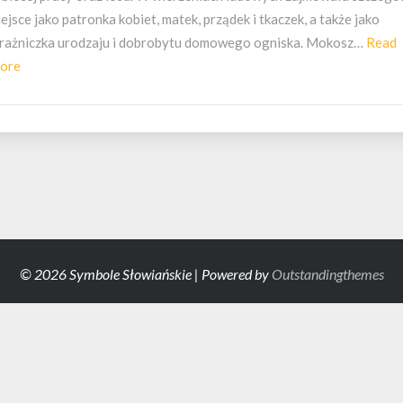
ejsce jako patronka kobiet, matek, prządek i tkaczek, a także jako
trażniczka urodzaju i dobrobytu domowego ogniska. Mokosz…
Read
Read
ore
More
© 2026 Symbole Słowiańskie | Powered by
Outstandingthemes