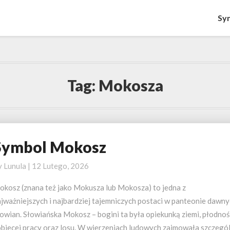
Sy
Tag:
Mokosza
Symbol Mokosz
ymbol
okosz
y
Lunula
|
12 Lutego, 2026
okosz (znana też jako Mokusza lub Mokosza) to jedna z
ajważniejszych i najbardziej tajemniczych postaci w panteonie dawn
owian. Słowiańska Mokosz – bogini ta była opiekunką ziemi, płodnoś
obiecej pracy oraz losu. W wierzeniach ludowych zajmowała szczegó