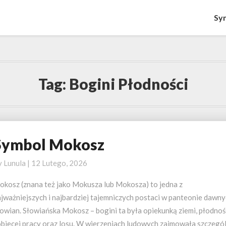
Sy
Tag:
Bogini Płodności
Symbol Mokosz
ymbol
okosz
y
Lunula
|
12 Lutego, 2026
okosz (znana też jako Mokusza lub Mokosza) to jedna z
ajważniejszych i najbardziej tajemniczych postaci w panteonie dawn
owian. Słowiańska Mokosz – bogini ta była opiekunką ziemi, płodnoś
obiecej pracy oraz losu. W wierzeniach ludowych zajmowała szczegó