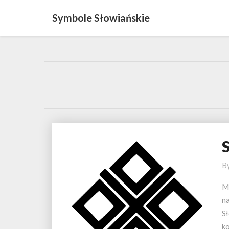
Symbole Słowiańskie
S
M
B
M
n
Sł
k